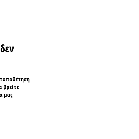
Home
Βρες Διαθεσιμότητα
 δεν
Real Weddings
Φωτογράφοι Γάμου Αθήνα
 τοποθέτηση
α βρείτε
α μας
Φωτογράφοι Γάμου Θεσσαλονίκη
Φωτογράφοι Γάμου στην Ελλάδα
QR Code για γάμο